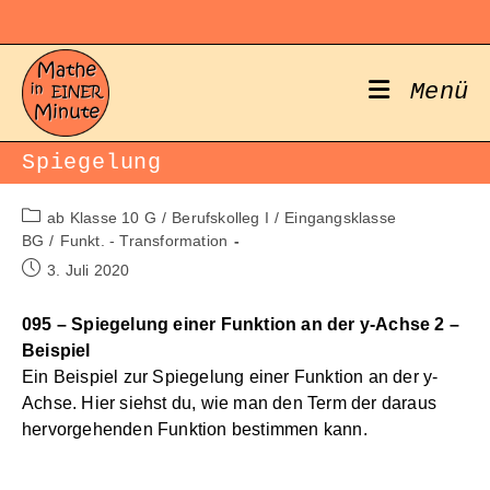
Zum
Inhalt
springen
Menü
Spiegelung
Beitrags-
ab Klasse 10 G
/
Berufskolleg I
/
Eingangsklasse
Kategorie:
BG
/
Funkt. - Transformation
Beitrag
3. Juli 2020
veröffentlicht:
095 – Spiegelung einer Funktion an der y-Achse 2 –
Beispiel
Ein Beispiel zur Spiegelung einer Funktion an der y-
Achse. Hier siehst du, wie man den Term der daraus
hervorgehenden Funktion bestimmen kann.