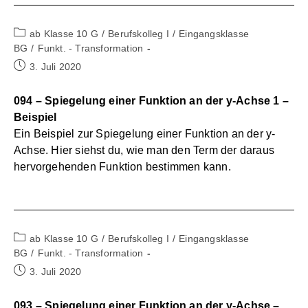
Beitrags-
ab Klasse 10 G
/
Berufskolleg I
/
Eingangsklasse
Kategorie:
BG
/
Funkt. - Transformation
Beitrag
3. Juli 2020
veröffentlicht:
094 – Spiegelung einer Funktion an der y-Achse 1 –
Beispiel
Ein Beispiel zur Spiegelung einer Funktion an der y-
Achse. Hier siehst du, wie man den Term der daraus
hervorgehenden Funktion bestimmen kann.
Beitrags-
ab Klasse 10 G
/
Berufskolleg I
/
Eingangsklasse
Kategorie:
BG
/
Funkt. - Transformation
Beitrag
3. Juli 2020
veröffentlicht:
093 – Spiegelung einer Funktion an der y-Achse –