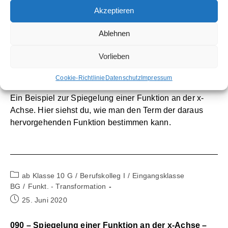
Akzeptieren
Beitrags-
ab Klasse 10 G
/
Berufskolleg I
/
Eingangsklasse
Ablehnen
Kategorie:
BG
/
Funkt. - Transformation
Beitrag
25. Juni 2020
Vorlieben
veröffentlicht:
091 – Spiegelung einer Funktion an der x-Achse 1 –
Cookie-Richtlinie
Datenschutz
Impressum
Beispiel
Ein Beispiel zur Spiegelung einer Funktion an der x-
Achse. Hier siehst du, wie man den Term der daraus
hervorgehenden Funktion bestimmen kann.
Beitrags-
ab Klasse 10 G
/
Berufskolleg I
/
Eingangsklasse
Kategorie:
BG
/
Funkt. - Transformation
Beitrag
25. Juni 2020
veröffentlicht:
090 – Spiegelung einer Funktion an der x-Achse –