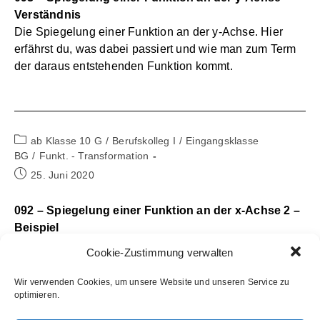
Verständnis
Die Spiegelung einer Funktion an der y-Achse. Hier
erfährst du, was dabei passiert und wie man zum Term
der daraus entstehenden Funktion kommt.
Beitrags-
ab Klasse 10 G
/
Berufskolleg I
/
Eingangsklasse
Kategorie:
BG
/
Funkt. - Transformation
Beitrag
25. Juni 2020
veröffentlicht:
092 – Spiegelung einer Funktion an der x-Achse 2 –
Beispiel
Ein Beispiel zur Spiegelung einer Funktion an der x-
Cookie-Zustimmung verwalten
Achse. Hier siehst du, wie man den Term der daraus
hervorgehenden Funktion bestimmen kann.
Wir verwenden Cookies, um unsere Website und unseren Service zu
optimieren.