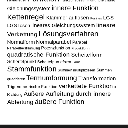
Gleichung
Faktorregel
Funktionsbestimmung
innere Funktion
Gleichungssystem
Kettenregel
Klammer auflösen
LGS
Kosinus
lineare
lineares Gleichungssystem
LGS lösen
Lösungsverfahren
Verkettung
Normalform
Normalparabel
Parabel
Potenzfunktion
Parabelbestimmung
Produktform
quadratische Funktion
Scheitelform
Scheitelpunkt
Scheitelpunktform
Sinus
Stammfunktion
Summen
Summen multiplizieren
Termumformung
Transformation
quadrieren
verkettete Funktion
Trigonometrische Funktion
x-
Äußere Aufleitung durch innere
Richtung
äußere Funktion
Ableitung