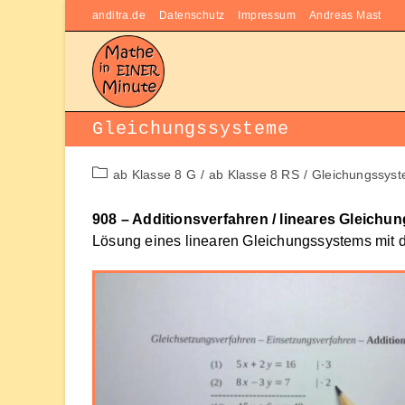
Zum
anditra.de
Datenschutz
Impressum
Andreas Mast
Inhalt
springen
Gleichungssysteme
Beitrags-
ab Klasse 8 G
/
ab Klasse 8 RS
/
Gleichungssys
Kategorie:
908 – Additionsverfahren / lineares Gleichu
Lösung eines linearen Gleichungssystems mit 