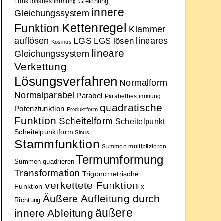
Gleichung
Funktionsbestimmung
innere
Gleichungssystem
Kettenregel
Funktion
Klammer
auflösen
LGS
lineares
LGS lösen
Kosinus
lineare
Gleichungssystem
Verkettung
Lösungsverfahren
Normalform
Normalparabel
Parabel
Parabelbestimmung
quadratische
Potenzfunktion
Produktform
Funktion
Scheitelform
Scheitelpunkt
Scheitelpunktform
Sinus
Stammfunktion
Summen multiplizieren
Termumformung
Summen quadrieren
Transformation
Trigonometrische
verkettete Funktion
Funktion
x-
Äußere Aufleitung durch
Richtung
äußere
innere Ableitung