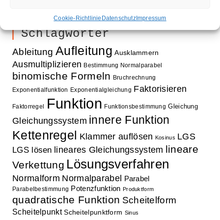
Cookie-Richtlinie
Datenschutz
Impressum
Schlagwörter
Aufleitung
Ableitung
Ausklammern
Ausmultiplizieren
Bestimmung Normalparabel
binomische Formeln
Bruchrechnung
Faktorisieren
Exponentialfunktion
Exponentialgleichung
Funktion
Gleichung
Faktorregel
Funktionsbestimmung
innere Funktion
Gleichungssystem
Kettenregel
Klammer auflösen
LGS
Kosinus
lineare
lineares Gleichungssystem
LGS lösen
Lösungsverfahren
Verkettung
Normalform
Normalparabel
Parabel
Potenzfunktion
Parabelbestimmung
Produktform
quadratische Funktion
Scheitelform
Scheitelpunkt
Scheitelpunktform
Sinus