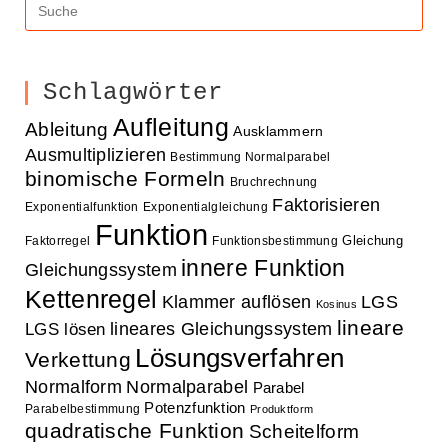
Schlagwörter
Aufleitung
Ableitung
Ausklammern
Ausmultiplizieren
Bestimmung Normalparabel
binomische Formeln
Bruchrechnung
Faktorisieren
Exponentialfunktion
Exponentialgleichung
Funktion
Gleichung
Faktorregel
Funktionsbestimmung
innere Funktion
Gleichungssystem
Kettenregel
Klammer auflösen
LGS
Kosinus
lineare
lineares Gleichungssystem
LGS lösen
Lösungsverfahren
Verkettung
Normalform
Normalparabel
Parabel
Potenzfunktion
Parabelbestimmung
Produktform
quadratische Funktion
Scheitelform