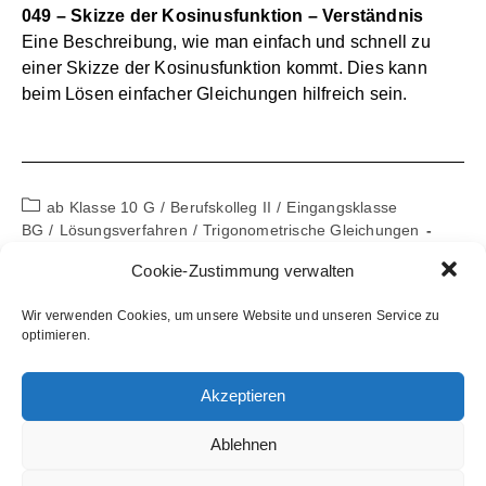
049 – Skizze der Kosinusfunktion – Verständnis
Eine Beschreibung, wie man einfach und schnell zu
einer Skizze der Kosinusfunktion kommt. Dies kann
beim Lösen einfacher Gleichungen hilfreich sein.
Beitrags-
ab Klasse 10 G
/
Berufskolleg II
/
Eingangsklasse
Kategorie:
BG
/
Lösungsverfahren
/
Trigonometrische Gleichungen
Beitrag
17. April 2020
Cookie-Zustimmung verwalten
veröffentlicht:
046 – Sinus – zweite Lösung trigonometrischer
Wir verwenden Cookies, um unsere Website und unseren Service zu
optimieren.
Gleichung – Verständnis
Bei trigonometrischen Gleichungen gibt es neben der
Lösung, die man mit dem Taschenrechner bestimmen
Akzeptieren
kann, eine weitere, die man sich selbst erschließen
muss. Dieses Video zeigt einen Weg für den Umgang
Ablehnen
mit Gleichungen im Zusammenhang mit Sinus.