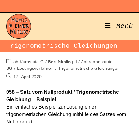
Zum
Inhalt
springen
Menü
Trigonometrische Gleichungen
Beitrags-
ab Kursstufe G
/
Berufskolleg II
/
Jahrgangsstufe
Kategorie:
BG
/
Lösungsverfahren
/
Trigonometrische Gleichungen
Beitrag
17. April 2020
veröffentlicht:
058 – Satz vom Nullprodukt / Trigonometrische
Gleichung – Beispiel
Ein einfaches Beispiel zur Lösung einer
trigonometrischen Gleichung mithilfe des Satzes vom
Nullprodukt.