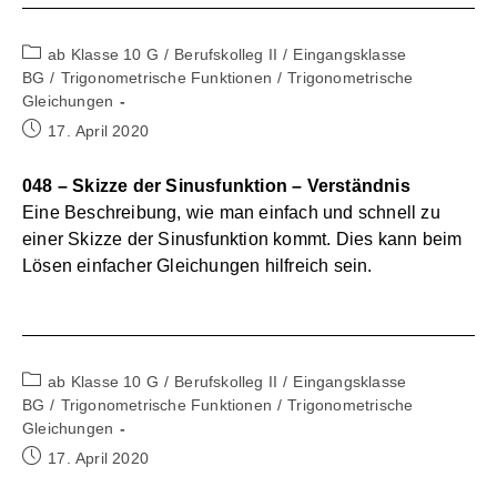
Beitrags-
ab Klasse 10 G
/
Berufskolleg II
/
Eingangsklasse
Kategorie:
BG
/
Trigonometrische Funktionen
/
Trigonometrische
Gleichungen
Beitrag
17. April 2020
veröffentlicht:
048 – Skizze der Sinusfunktion – Verständnis
Eine Beschreibung, wie man einfach und schnell zu
einer Skizze der Sinusfunktion kommt. Dies kann beim
Lösen einfacher Gleichungen hilfreich sein.
Beitrags-
ab Klasse 10 G
/
Berufskolleg II
/
Eingangsklasse
Kategorie:
BG
/
Trigonometrische Funktionen
/
Trigonometrische
Gleichungen
Beitrag
17. April 2020
veröffentlicht: