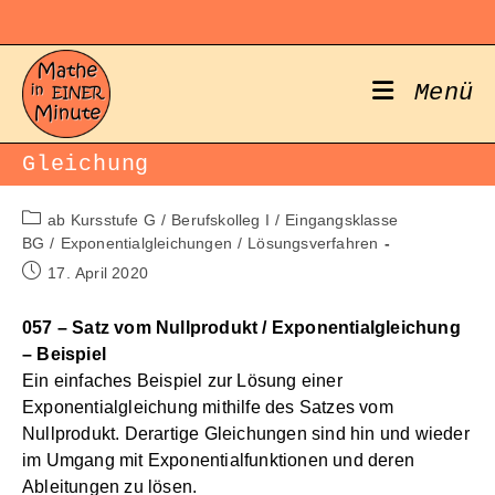
Zum
Inhalt
springen
Menü
Gleichung
Beitrags-
ab Kursstufe G
/
Berufskolleg I
/
Eingangsklasse
Kategorie:
BG
/
Exponentialgleichungen
/
Lösungsverfahren
Beitrag
17. April 2020
veröffentlicht:
057 – Satz vom Nullprodukt / Exponentialgleichung
– Beispiel
Ein einfaches Beispiel zur Lösung einer
Exponentialgleichung mithilfe des Satzes vom
Nullprodukt. Derartige Gleichungen sind hin und wieder
im Umgang mit Exponentialfunktionen und deren
Ableitungen zu lösen.