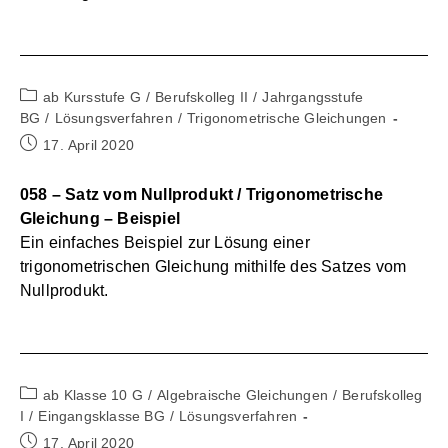
Beitrags-
ab Kursstufe G
/
Berufskolleg II
/
Jahrgangsstufe
Kategorie:
BG
/
Lösungsverfahren
/
Trigonometrische Gleichungen
Beitrag
17. April 2020
veröffentlicht:
058 – Satz vom Nullprodukt / Trigonometrische
Gleichung – Beispiel
Ein einfaches Beispiel zur Lösung einer
trigonometrischen Gleichung mithilfe des Satzes vom
Nullprodukt.
Beitrags-
ab Klasse 10 G
/
Algebraische Gleichungen
/
Berufskolleg
Kategorie:
I
/
Eingangsklasse BG
/
Lösungsverfahren
Beitrag
17. April 2020