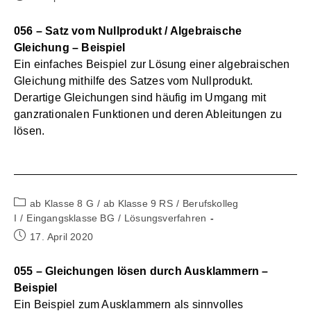
veröffentlicht:
056 – Satz vom Nullprodukt / Algebraische
Gleichung – Beispiel
Ein einfaches Beispiel zur Lösung einer algebraischen
Gleichung mithilfe des Satzes vom Nullprodukt.
Derartige Gleichungen sind häufig im Umgang mit
ganzrationalen Funktionen und deren Ableitungen zu
lösen.
Beitrags-
ab Klasse 8 G
/
ab Klasse 9 RS
/
Berufskolleg
Kategorie:
I
/
Eingangsklasse BG
/
Lösungsverfahren
Beitrag
17. April 2020
veröffentlicht:
055 – Gleichungen lösen durch Ausklammern –
Beispiel
Ein Beispiel zum Ausklammern als sinnvolles