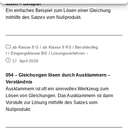
lösen – Beispiel
Ein einfaches Beispiel zum Lösen einer Gleichung
mithilfe des Satzes vom Nullprodukt.
Beitrags-
ab Klasse 8 G
/
ab Klasse 9 RS
/
Berufskolleg
Kategorie:
I
/
Eingangsklasse BG
/
Lösungsverfahren
Beitrag
17. April 2020
veröffentlicht:
054 – Gleichungen lösen durch Ausklammern –
Verständnis
Ausklammern ist oft ein sinnvolles Werkzeug zum
Lösen von Gleichungen. Das Ausklammern ist dann
Vorstufe zur Lösung mithilfe des Satzes vom
Nullprodukt.