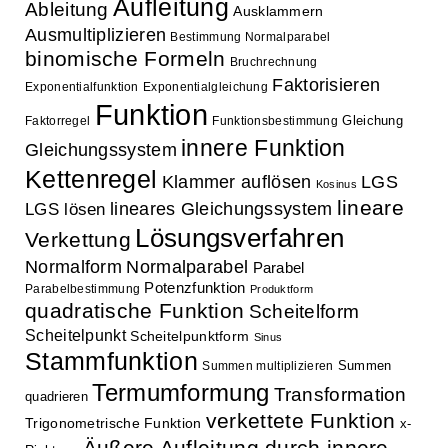
Aufleitung
Ableitung
Ausklammern
Ausmultiplizieren
Bestimmung Normalparabel
binomische Formeln
Bruchrechnung
Faktorisieren
Exponentialfunktion
Exponentialgleichung
Funktion
Gleichung
Faktorregel
Funktionsbestimmung
innere Funktion
Gleichungssystem
Kettenregel
Klammer auflösen
LGS
Kosinus
lineare
lineares Gleichungssystem
LGS lösen
Lösungsverfahren
Verkettung
Normalform
Normalparabel
Parabel
Potenzfunktion
Parabelbestimmung
Produktform
quadratische Funktion
Scheitelform
Scheitelpunkt
Scheitelpunktform
Sinus
Stammfunktion
Summen
Summen multiplizieren
Termumformung
Transformation
quadrieren
verkettete Funktion
Trigonometrische Funktion
x-