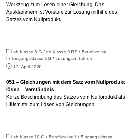
Werkzeug zum Lösen einer Gleichung. Das
Ausklammern ist Vorstufe zur Lösung mithilfe des
Satzes vom Nullprodukt.
Beitrags-
ab Klasse 8 G
/
ab Klasse 9 RS
/
Berufskolleg
Kategorie:
I
/
Eingangsklasse BG
/
Lösungsverfahren
Beitrag
17. April 2020
veröffentlicht:
051 – Gleichungen mit dem Satz vom Nullprodukt
lösen – Verständnis
Kurze Beschreibung des Satzes vom Nullprodukt als
Hilfsmittel zum Lösen von Gleichungen.
Beitrags-
ab Klasse 10 G
/
Berufskolleg I
/
Eingangsklasse