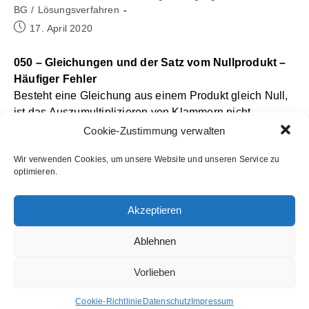
Kategorie:
BG
/
Lösungsverfahren
Beitrag
17. April 2020
veröffentlicht:
050 – Gleichungen und der Satz vom Nullprodukt –
Häufiger Fehler
Besteht eine Gleichung aus einem Produkt gleich Null,
ist das Auszumultiplizieren von Klammern nicht
sinnvoll. Das Video beschreibt diesen häufig
Cookie-Zustimmung verwalten
gemachten Fehler und weist auf den Lösungsweg
Wir verwenden Cookies, um unsere Website und unseren Service zu
mithilfe des Satzes vom Nullprodukt hin.
optimieren.
Akzeptieren
Beitrags-
ab Klasse 10 G
/
Berufskolleg I
/
Eingangsklasse
Ablehnen
Kategorie:
BG
/
Lösungsverfahren
Beitrag
17. April 2020
Vorlieben
veröffentlicht:
052 – Gleichungen mit dem Satz vom Nullprodukt
Cookie-Richtlinie
Datenschutz
Impressum