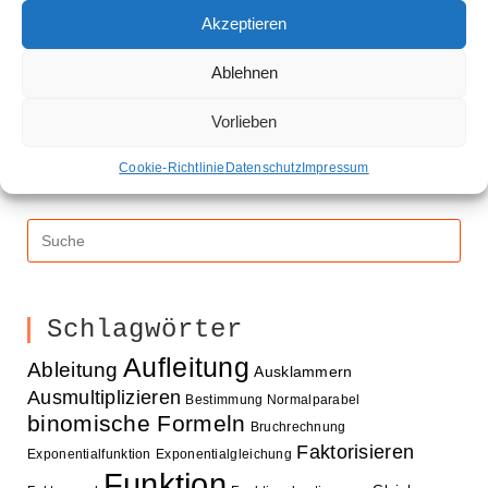
Verständnis
Akzeptieren
Die Spiegelung einer Funktion an der y-Achse. Hier
Ablehnen
erfährst du, was dabei passiert und wie man zum Term
der daraus entstehenden Funktion kommt.
Vorlieben
Cookie-Richtlinie
Datenschutz
Impressum
Schlagwörter
Aufleitung
Ableitung
Ausklammern
Ausmultiplizieren
Bestimmung Normalparabel
binomische Formeln
Bruchrechnung
Faktorisieren
Exponentialfunktion
Exponentialgleichung
Funktion