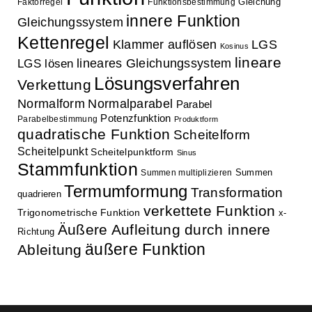
Gleichung
Faktorregel
Funktionsbestimmung
innere Funktion
Gleichungssystem
Kettenregel
Klammer auflösen
LGS
Kosinus
lineare
lineares Gleichungssystem
LGS lösen
Lösungsverfahren
Verkettung
Normalform
Normalparabel
Parabel
Potenzfunktion
Parabelbestimmung
Produktform
quadratische Funktion
Scheitelform
Scheitelpunkt
Scheitelpunktform
Sinus
Stammfunktion
Summen
Summen multiplizieren
Termumformung
Transformation
quadrieren
verkettete Funktion
Trigonometrische Funktion
x-
Äußere Aufleitung durch innere
Richtung
äußere Funktion
Ableitung