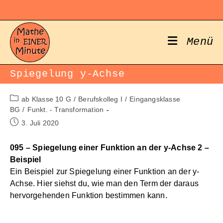
Zum
Inhalt
springen
Menü
Spiegelung y-Achse
Beitrags-
ab Klasse 10 G
/
Berufskolleg I
/
Eingangsklasse
Kategorie:
BG
/
Funkt. - Transformation
Beitrag
3. Juli 2020
veröffentlicht:
095 – Spiegelung einer Funktion an der y-Achse 2 –
Beispiel
Ein Beispiel zur Spiegelung einer Funktion an der y-
Achse. Hier siehst du, wie man den Term der daraus
hervorgehenden Funktion bestimmen kann.