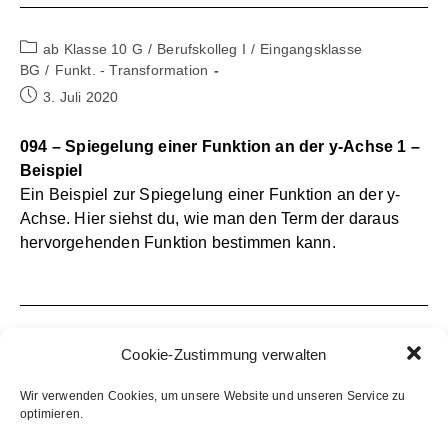
Beitrags-
ab Klasse 10 G
/
Berufskolleg I
/
Eingangsklasse
Kategorie:
BG
/
Funkt. - Transformation
Beitrag
3. Juli 2020
veröffentlicht:
094 – Spiegelung einer Funktion an der y-Achse 1 –
Beispiel
Ein Beispiel zur Spiegelung einer Funktion an der y-
Achse. Hier siehst du, wie man den Term der daraus
hervorgehenden Funktion bestimmen kann.
Beitrags-
ab Klasse 10 G
/
Berufskolleg I
/
Eingangsklasse
Cookie-Zustimmung verwalten
Kategorie:
BG
/
Funkt. - Transformation
Beitrag
3. Juli 2020
Wir verwenden Cookies, um unsere Website und unseren Service zu
veröffentlicht:
optimieren.
093 – Spiegelung einer Funktion an der y-Achse –