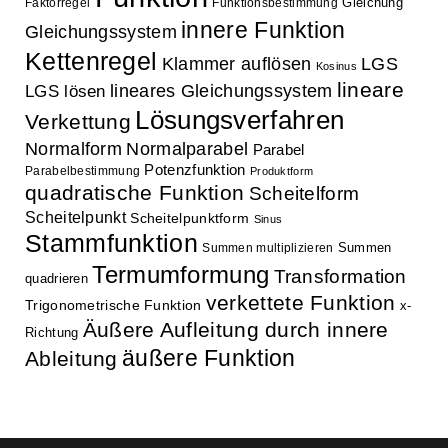
Gleichung
Faktorregel
Funktionsbestimmung
innere Funktion
Gleichungssystem
Kettenregel
Klammer auflösen
LGS
Kosinus
lineare
lineares Gleichungssystem
LGS lösen
Lösungsverfahren
Verkettung
Normalform
Normalparabel
Parabel
Potenzfunktion
Parabelbestimmung
Produktform
quadratische Funktion
Scheitelform
Scheitelpunkt
Scheitelpunktform
Sinus
Stammfunktion
Summen
Summen multiplizieren
Termumformung
Transformation
quadrieren
verkettete Funktion
Trigonometrische Funktion
x-
Äußere Aufleitung durch innere
Richtung
äußere Funktion
Ableitung