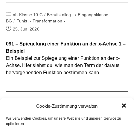
Beitrags-
ab Klasse 10 G
/
Berufskolleg I
/
Eingangsklasse
Kategorie:
BG
/
Funkt. - Transformation
Beitrag
25. Juni 2020
veröffentlicht:
091 – Spiegelung einer Funktion an der x-Achse 1 –
Beispiel
Ein Beispiel zur Spiegelung einer Funktion an der x-
Achse. Hier siehst du, wie man den Term der daraus
hervorgehenden Funktion bestimmen kann.
Beitrags-
ab Klasse 10 G
/
Berufskolleg I
/
Eingangsklasse
Cookie-Zustimmung verwalten
Kategorie:
BG
/
Funkt. - Transformation
Beitrag
25. Juni 2020
Wir verwenden Cookies, um unsere Website und unseren Service zu
veröffentlicht:
optimieren.
090 – Spiegelung einer Funktion an der x-Achse –