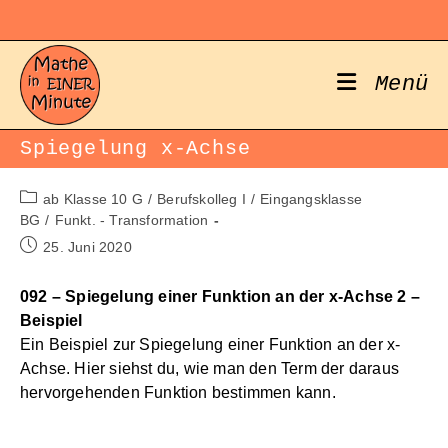
Zum
Inhalt
springen
Menü
Spiegelung x-Achse
Beitrags-
ab Klasse 10 G
/
Berufskolleg I
/
Eingangsklasse
Kategorie:
BG
/
Funkt. - Transformation
Beitrag
25. Juni 2020
veröffentlicht:
092 – Spiegelung einer Funktion an der x-Achse 2 –
Beispiel
Ein Beispiel zur Spiegelung einer Funktion an der x-
Achse. Hier siehst du, wie man den Term der daraus
hervorgehenden Funktion bestimmen kann.