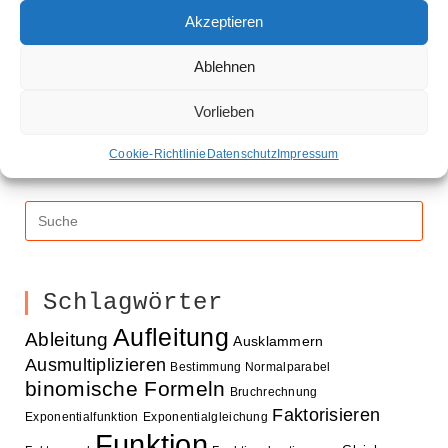
Verständnis
Akzeptieren
Die Spiegelung einer Funktion an der x-Achse. Hier
Ablehnen
erfährst du, was dabei passiert und wie man zum Term
der daraus entstehenden Funktion kommt.
Vorlieben
Cookie-Richtlinie
Datenschutz
Impressum
Schlagwörter
Aufleitung
Ableitung
Ausklammern
Ausmultiplizieren
Bestimmung Normalparabel
binomische Formeln
Bruchrechnung
Faktorisieren
Exponentialfunktion
Exponentialgleichung
Funktion