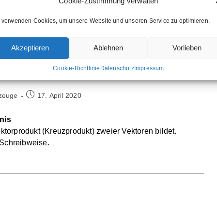
Cookie-Zustimmung verwalten
ektor – Beispiel
 verwenden Cookies, um unsere Website und unseren Service zu optimieren.
e man das Vektorprodukt (Kreuzprodukt) zweier Vektoren
i der Umwandlung einer Ebene von der Parameterform zur
Akzeptieren
Ablehnen
Vorlieben
Cookie-Richtlinie
Datenschutz
Impressum
Beitrag
zeuge
17. April 2020
veröffentlicht:
nis
orprodukt (Kreuzprodukt) zweier Vektoren bildet.
 Schreibweise.