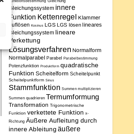
Gleichung
Funktionsbestimmung
innere
Gleichungssystem
Kettenregel
Funktion
Klammer
auflösen
LGS
lineares
LGS lösen
Kosinus
lineare
Gleichungssystem
Verkettung
Lösungsverfahren
Normalform
Normalparabel
Parabel
Parabelbestimmung
quadratische
Potenzfunktion
Produktform
Funktion
Scheitelform
Scheitelpunkt
Scheitelpunktform
Sinus
Stammfunktion
Summen multiplizieren
Termumformung
Summen quadrieren
Transformation
Trigonometrische
verkettete Funktion
Funktion
x-
Äußere Aufleitung durch
Richtung
äußere
innere Ableitung