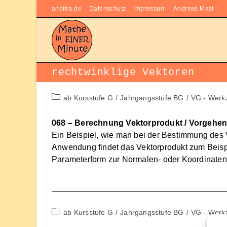
Zum
anditra.de
Datenschutz
Impressum
Andreas Mast
Inhalt
springen
rechtwinklige Vektoren
Beitrags-
ab Kursstufe G
/
Jahrgangsstufe BG
/
VG - Werk
Kategorie:
068 – Berechnung Vektorprodukt / Vorgehen
Ein Beispiel, wie man bei der Bestimmung des 
Anwendung findet das Vektorprodukt zum Beisp
Parameterform zur Normalen- oder Koordinaten
Beitrags-
ab Kursstufe G
/
Jahrgangsstufe BG
/
VG - Werk
Kategorie: