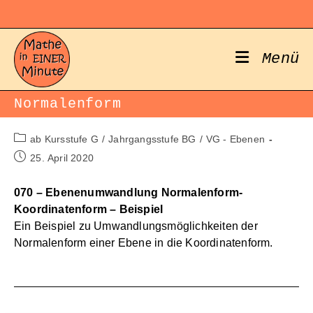
Zum
Inhalt
springen
Menü
Normalenform
Beitrags-
ab Kursstufe G
/
Jahrgangsstufe BG
/
VG - Ebenen
Kategorie:
Beitrag
25. April 2020
veröffentlicht:
070 – Ebenenumwandlung Normalenform-
Koordinatenform – Beispiel
Ein Beispiel zu Umwandlungsmöglichkeiten der
Normalenform einer Ebene in die Koordinatenform.