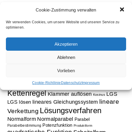
Cookie-Zustimmung verwalten
Wir verwenden Cookies, um unsere Website und unseren Service zu
optimieren.
Schlagwörter
Aufleitung
Ableitung
Akzeptieren
Ausklammern
Ausmultiplizieren
Bestimmung Normalparabel
binomische Formeln
Ablehnen
Bruchrechnung
Faktorisieren
Exponentialfunktion
Exponentialgleichung
Vorlieben
Funktion
Gleichung
Faktorregel
Funktionsbestimmung
innere Funktion
Cookie-Richtlinie
Datenschutz
Impressum
Gleichungssystem
Kettenregel
Klammer auflösen
LGS
Kosinus
lineare
lineares Gleichungssystem
LGS lösen
Lösungsverfahren
Verkettung
Normalform
Normalparabel
Parabel
Potenzfunktion
Parabelbestimmung
Produktform