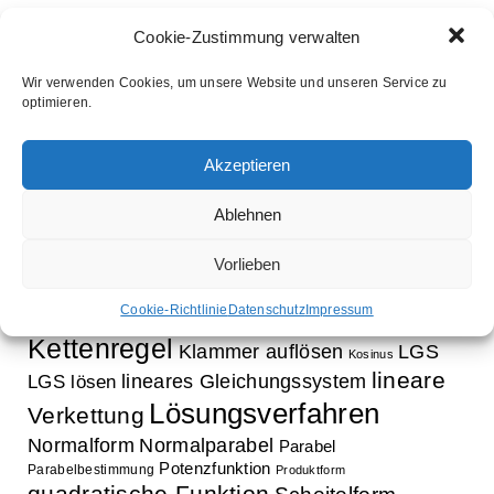
Cookie-Zustimmung verwalten
Wir verwenden Cookies, um unsere Website und unseren Service zu
optimieren.
Schlagwörter
Aufleitung
Ableitung
Akzeptieren
Ausklammern
Ausmultiplizieren
Bestimmung Normalparabel
binomische Formeln
Ablehnen
Bruchrechnung
Faktorisieren
Exponentialfunktion
Exponentialgleichung
Vorlieben
Funktion
Gleichung
Faktorregel
Funktionsbestimmung
innere Funktion
Cookie-Richtlinie
Datenschutz
Impressum
Gleichungssystem
Kettenregel
Klammer auflösen
LGS
Kosinus
lineare
lineares Gleichungssystem
LGS lösen
Lösungsverfahren
Verkettung
Normalform
Normalparabel
Parabel
Potenzfunktion
Parabelbestimmung
Produktform