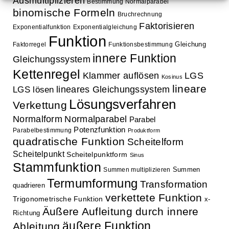
Ausmultiplizieren
Bestimmung Normalparabel
binomische Formeln
Bruchrechnung
Faktorisieren
Exponentialfunktion
Exponentialgleichung
Funktion
Gleichung
Faktorregel
Funktionsbestimmung
innere Funktion
Gleichungssystem
Kettenregel
Klammer auflösen
LGS
Kosinus
lineare
lineares Gleichungssystem
LGS lösen
Lösungsverfahren
Verkettung
Normalform
Normalparabel
Parabel
Potenzfunktion
Parabelbestimmung
Produktform
quadratische Funktion
Scheitelform
Scheitelpunkt
Scheitelpunktform
Sinus
Stammfunktion
Summen
Summen multiplizieren
Termumformung
Transformation
quadrieren
verkettete Funktion
Trigonometrische Funktion
x-
Äußere Aufleitung durch innere
Richtung
äußere Funktion
Ableitung