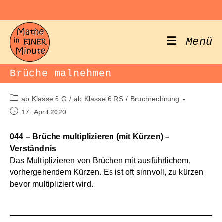
Zum
Inhalt
springen
Menü
Brüche malnehmen
Beitrags-
ab Klasse 6 G
/
ab Klasse 6 RS
/
Bruchrechnung
Kategorie:
Beitrag
17. April 2020
veröffentlicht:
044 – Brüche multiplizieren (mit Kürzen) –
Verständnis
Das Multiplizieren von Brüchen mit ausführlichem,
vorhergehendem Kürzen. Es ist oft sinnvoll, zu kürzen
bevor multipliziert wird.