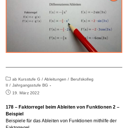
Beitrags-
ab Kursstufe G
/
Ableitungen
/
Berufskolleg
Kategorie:
II
/
Jahrgangsstufe BG
Beitrag
19. März 2022
veröffentlicht:
178 – Faktorregel beim Ableiten von Funktionen 2 –
Beispiel
Beispiele für das Ableiten von Funktionen mithilfe der
Faktorregel.