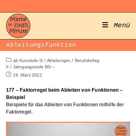
Zum
Inhalt
springen
Menü
Ableitungsfunktion
Beitrags-
ab Kursstufe G
/
Ableitungen
/
Berufskolleg
Kategorie:
II
/
Jahrgangsstufe BG
Beitrag
19. März 2022
veröffentlicht:
177 – Faktorregel beim Ableiten von Funktionen –
Beispiel
Beispiele für das Ableiten von Funktionen mithilfe der
Faktorregel.