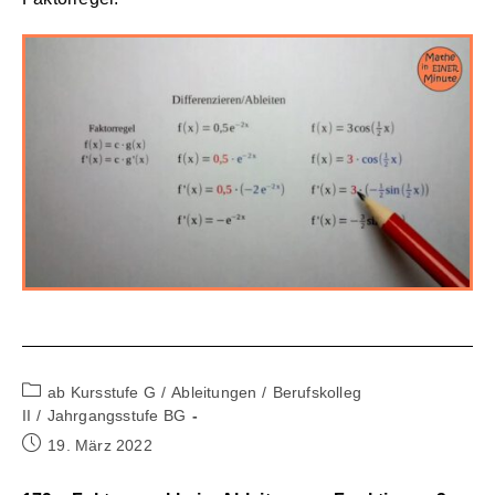
Beitrags-
ab Kursstufe G
/
Ableitungen
/
Berufskolleg
Kategorie:
II
/
Jahrgangsstufe BG
Beitrag
19. März 2022
veröffentlicht: