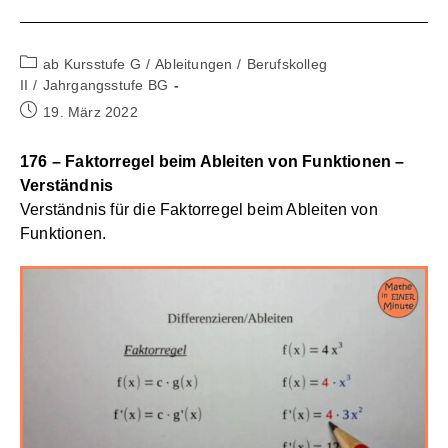
Beitrags-
ab Kursstufe G
/
Ableitungen
/
Berufskolleg
Kategorie:
II
/
Jahrgangsstufe BG
Beitrag
19. März 2022
veröffentlicht:
176 – Faktorregel beim Ableiten von Funktionen –
Verständnis
Verständnis für die Faktorregel beim Ableiten von
Funktionen.