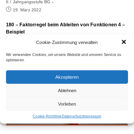
Kategorie:
II
/
Jahrgangsstufe BG
Beitrag
19. März 2022
veröffentlicht:
180 – Faktorregel beim Ableiten von Funktionen 4 –
Beispiel
Beispiel für das Ableiten von Funktionen mithilfe der
Cookie-Zustimmung verwalten
Faktorregel.
Wir verwenden Cookies, um unsere Website und unseren Service zu
optimieren.
Akzeptieren
Ablehnen
Vorlieben
Cookie-Richtlinie
Datenschutz
Impressum