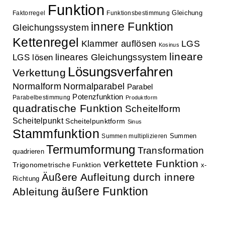
Funktion
Gleichung
Faktorregel
Funktionsbestimmung
innere Funktion
Gleichungssystem
Kettenregel
Klammer auflösen
LGS
Kosinus
lineare
lineares Gleichungssystem
LGS lösen
Lösungsverfahren
Verkettung
Normalform
Normalparabel
Parabel
Potenzfunktion
Parabelbestimmung
Produktform
quadratische Funktion
Scheitelform
Scheitelpunkt
Scheitelpunktform
Sinus
Stammfunktion
Summen
Summen multiplizieren
Termumformung
Transformation
quadrieren
verkettete Funktion
Trigonometrische Funktion
x-
Äußere Aufleitung durch innere
Richtung
äußere Funktion
Ableitung