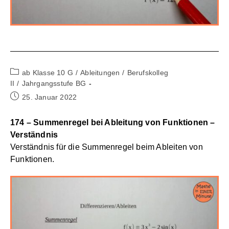
Beitrags-
ab Klasse 10 G
/
Ableitungen
/
Berufskolleg
Kategorie:
II
/
Jahrgangsstufe BG
Beitrag
25. Januar 2022
veröffentlicht:
174 – Summenregel bei Ableitung von Funktionen –
Verständnis
Verständnis für die Summenregel beim Ableiten von
Funktionen.