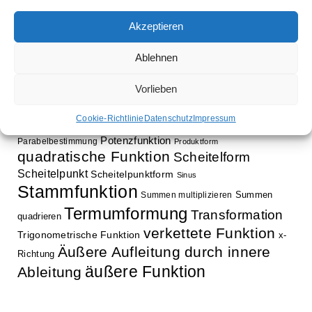
Exponentialfunktion
Exponentialgleichung
Funktion
Gleichung
Faktorregel
Funktionsbestimmung
Akzeptieren
innere Funktion
Gleichungssystem
Ablehnen
Kettenregel
Klammer auflösen
LGS
Kosinus
lineare
lineares Gleichungssystem
LGS lösen
Vorlieben
Lösungsverfahren
Verkettung
Cookie-Richtlinie
Datenschutz
Impressum
Normalform
Normalparabel
Parabel
Potenzfunktion
Parabelbestimmung
Produktform
quadratische Funktion
Scheitelform
Scheitelpunkt
Scheitelpunktform
Sinus
Stammfunktion
Summen
Summen multiplizieren
Termumformung
Transformation
quadrieren
verkettete Funktion
Trigonometrische Funktion
x-
Äußere Aufleitung durch innere
Richtung
äußere Funktion
Ableitung