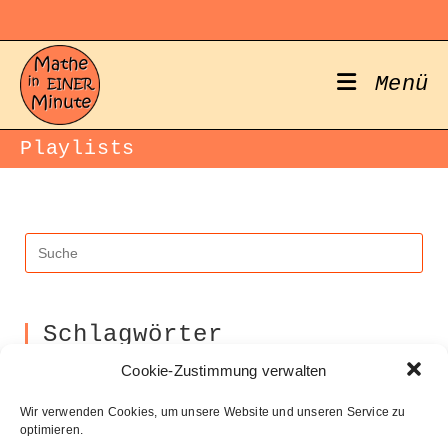
Zum
Inhalt
springen
Menü
Playlists
Schlagwörter
Aufleitung
Ableitung
Cookie-Zustimmung verwalten
Ausklammern
Ausmultiplizieren
Bestimmung Normalparabel
Wir verwenden Cookies, um unsere Website und unseren Service zu
binomische Formeln
Bruchrechnung
optimieren.
Faktorisieren