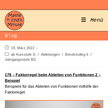
Zum
Inhalt
springen
Menü
Blog
Beitrag
19. März 2022
veröffentlicht:
Beitrags-
ab Kursstufe G
/
Ableitungen
/
Berufskolleg II
/
Kategorie:
Jahrgangsstufe BG
178 – Faktorregel beim Ableiten von Funktionen 2 –
Beispiel
Beispiele für das Ableiten von Funktionen mithilfe der
Faktorregel.