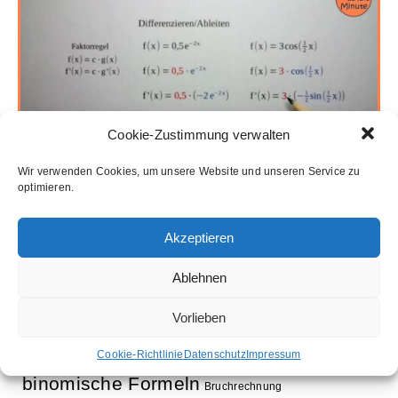
Cookie-Zustimmung verwalten
Wir verwenden Cookies, um unsere Website und unseren Service zu
optimieren.
Akzeptieren
Ablehnen
Schlagwörter
Vorlieben
Aufleitung
Ableitung
Ausklammern
Cookie-Richtlinie
Datenschutz
Impressum
Ausmultiplizieren
Bestimmung Normalparabel
binomische Formeln
Bruchrechnung