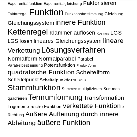
Faktorisieren
Exponentialfunktion
Exponentialgleichung
Funktion
Gleichung
Faktorregel
Funktionsbestimmung
innere Funktion
Gleichungssystem
Kettenregel
Klammer auflösen
LGS
Kosinus
lineare
lineares Gleichungssystem
LGS lösen
Lösungsverfahren
Verkettung
Normalform
Normalparabel
Parabel
Potenzfunktion
Parabelbestimmung
Produktform
quadratische Funktion
Scheitelform
Scheitelpunkt
Scheitelpunktform
Sinus
Stammfunktion
Summen
Summen multiplizieren
Termumformung
Transformation
quadrieren
verkettete Funktion
Trigonometrische Funktion
x-
Äußere Aufleitung durch innere
Richtung
äußere Funktion
Ableitung