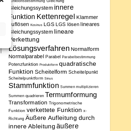
Gleichung
Funktionsbestimmung
innere
Gleichungssystem
Kettenregel
Funktion
Klammer
auflösen
LGS
lineares
LGS lösen
Kosinus
lineare
Gleichungssystem
Verkettung
Lösungsverfahren
Normalform
Normalparabel
Parabel
Parabelbestimmung
quadratische
Potenzfunktion
Produktform
Funktion
Scheitelform
Scheitelpunkt
Scheitelpunktform
Sinus
Stammfunktion
Summen multiplizieren
Termumformung
Summen quadrieren
Transformation
Trigonometrische
verkettete Funktion
Funktion
x-
Äußere Aufleitung durch
Richtung
äußere
innere Ableitung