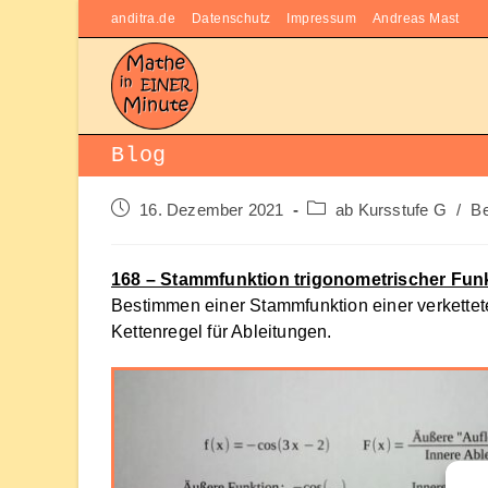
Zum
anditra.de
Datenschutz
Impressum
Andreas Mast
Inhalt
springen
Blog
Beitrag
Beitrags-
16. Dezember 2021
ab Kursstufe G
/
Be
veröffentlicht:
Kategorie:
168 – Stammfunktion trigonometrischer Funkt
Bestimmen einer Stammfunktion einer verkettet
Kettenregel für Ableitungen.