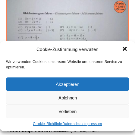
Cookie-Zustimmung verwalten
Wir verwenden Cookies, um unsere Website und unseren Service zu
optimieren.
Akzeptieren
Ablehnen
Schlagwörter
Vorlieben
Aufleitung
Ableitung
Ausklammern
Cookie-Richtlinie
Datenschutz
Impressum
Ausmultiplizieren
Bestimmung Normalparabel