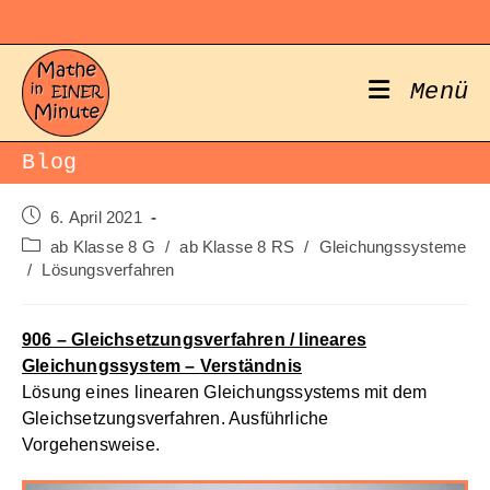
Zum
Inhalt
springen
Menü
Blog
Beitrag
6. April 2021
veröffentlicht:
Beitrags-
ab Klasse 8 G
/
ab Klasse 8 RS
/
Gleichungssysteme
Kategorie:
/
Lösungsverfahren
906 – Gleichsetzungsverfahren / lineares
Gleichungssystem – Verständnis
Lösung eines linearen Gleichungssystems mit dem
Gleichsetzungsverfahren. Ausführliche
Vorgehensweise.