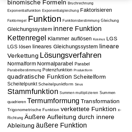
binomische Formeln
Bruchrechnung
Faktorisieren
Exponentialfunktion
Exponentialgleichung
Funktion
Gleichung
Faktorregel
Funktionsbestimmung
innere Funktion
Gleichungssystem
Kettenregel
Klammer auflösen
LGS
Kosinus
lineare
lineares Gleichungssystem
LGS lösen
Lösungsverfahren
Verkettung
Normalform
Normalparabel
Parabel
Potenzfunktion
Parabelbestimmung
Produktform
quadratische Funktion
Scheitelform
Scheitelpunkt
Scheitelpunktform
Sinus
Stammfunktion
Summen
Summen multiplizieren
Termumformung
Transformation
quadrieren
verkettete Funktion
Trigonometrische Funktion
x-
Äußere Aufleitung durch innere
Richtung
äußere Funktion
Ableitung