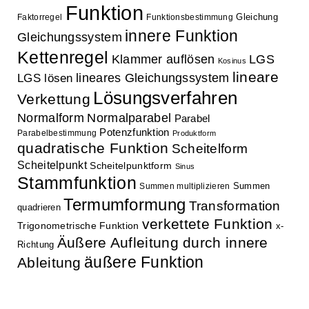
Funktion
Gleichung
Faktorregel
Funktionsbestimmung
innere Funktion
Gleichungssystem
Kettenregel
Klammer auflösen
LGS
Kosinus
lineare
lineares Gleichungssystem
LGS lösen
Lösungsverfahren
Verkettung
Normalform
Normalparabel
Parabel
Potenzfunktion
Parabelbestimmung
Produktform
quadratische Funktion
Scheitelform
Scheitelpunkt
Scheitelpunktform
Sinus
Stammfunktion
Summen
Summen multiplizieren
Termumformung
Transformation
quadrieren
verkettete Funktion
Trigonometrische Funktion
x-
Äußere Aufleitung durch innere
Richtung
äußere Funktion
Ableitung