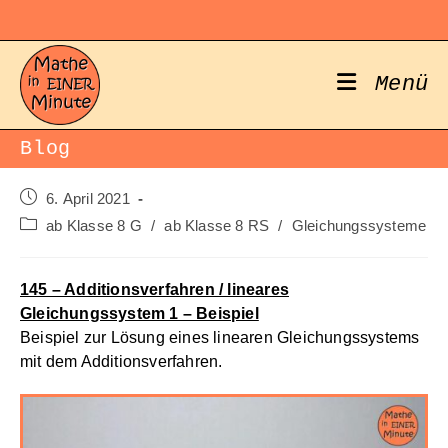
Zum
Inhalt
springen
Menü
Blog
Beitrag
6. April 2021
veröffentlicht:
Beitrags-
ab Klasse 8 G
/
ab Klasse 8 RS
/
Gleichungssysteme
Kategorie:
145 – Additionsverfahren / lineares
Gleichungssystem 1 – Beispiel
Beispiel zur Lösung eines linearen Gleichungssystems
mit dem Additionsverfahren.