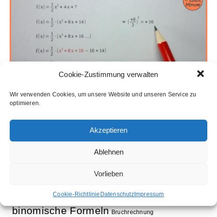
Cookie-Zustimmung verwalten
Wir verwenden Cookies, um unsere Website und unseren Service zu
optimieren.
Akzeptieren
Ablehnen
Schlagwörter
Vorlieben
Aufleitung
Ableitung
Ausklammern
Cookie-Richtlinie
Datenschutz
Impressum
Ausmultiplizieren
Bestimmung Normalparabel
binomische Formeln
Bruchrechnung