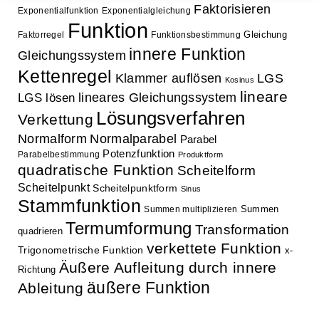
Faktorisieren
Exponentialfunktion
Exponentialgleichung
Funktion
Gleichung
Faktorregel
Funktionsbestimmung
innere Funktion
Gleichungssystem
Kettenregel
Klammer auflösen
LGS
Kosinus
lineare
lineares Gleichungssystem
LGS lösen
Lösungsverfahren
Verkettung
Normalform
Normalparabel
Parabel
Potenzfunktion
Parabelbestimmung
Produktform
quadratische Funktion
Scheitelform
Scheitelpunkt
Scheitelpunktform
Sinus
Stammfunktion
Summen
Summen multiplizieren
Termumformung
Transformation
quadrieren
verkettete Funktion
Trigonometrische Funktion
x-
Äußere Aufleitung durch innere
Richtung
äußere Funktion
Ableitung