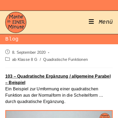
Zum
Inhalt
springen
Menü
Blog
Beitrag
8. September 2020
veröffentlicht:
Beitrags-
ab Klasse 8 G
/
Quadratische Funktionen
Kategorie:
103 – Quadratische Ergänzung / allgemeine Parabel
– Beispiel
Ein Beispiel zur Umformung einer quadratischen
Funktion aus der Normalform in die Scheitelform …
durch quadratische Ergänzung.