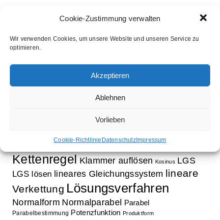
Cookie-Zustimmung verwalten
Wir verwenden Cookies, um unsere Website und unseren Service zu
optimieren.
Schlagwörter
Aufleitung
Ableitung
Akzeptieren
Ausklammern
Ausmultiplizieren
Bestimmung Normalparabel
Ablehnen
binomische Formeln
Bruchrechnung
Faktorisieren
Exponentialfunktion
Exponentialgleichung
Vorlieben
Funktion
Gleichung
Faktorregel
Funktionsbestimmung
Cookie-Richtlinie
Datenschutz
Impressum
innere Funktion
Gleichungssystem
Kettenregel
Klammer auflösen
LGS
Kosinus
lineare
lineares Gleichungssystem
LGS lösen
Lösungsverfahren
Verkettung
Normalform
Normalparabel
Parabel
Potenzfunktion
Parabelbestimmung
Produktform