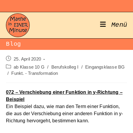
Zum
Inhalt
springen
Menü
Blog
Beitrag
25. April 2020
veröffentlicht:
Beitrags-
ab Klasse 10 G
/
Berufskolleg I
/
Eingangsklasse BG
Kategorie:
/
Funkt. - Transformation
072 – Verschiebung einer Funktion in y-Richtung –
Beispiel
Ein Beispiel dazu, wie man den Term einer Funktion,
die aus der Verschiebung einer anderen Funktion in y-
Richtung hervorgeht, bestimmen kann.