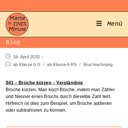
Zum
Inhalt
springen
Menü
Blog
Beitrag
16. April 2020
veröffentlicht:
Beitrags-
ab Klasse 6 G
/
ab Klasse 6 RS
/
Bruchrechnung
Kategorie:
041 – Brüche kürzen – Verständnis
Brüche kürzen. Man kürzt Brüche, indem man Zähler
und Nenner eines Bruchs durch dieselbe Zahl teilt.
Hilfreich ist dies zum Beispiel, um Brüche addieren
oder subtrahieren zu können.