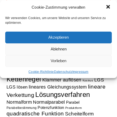
Cookie-Zustimmung verwalten
Wir verwenden Cookies, um unsere Website und unseren Service zu
optimieren.
Schlagwörter
Aufleitung
Ableitung
Ausklammern
Akzeptieren
Ausmultiplizieren
Bestimmung Normalparabel
binomische Formeln
Ablehnen
Bruchrechnung
Faktorisieren
Exponentialfunktion
Exponentialgleichung
Funktion
Vorlieben
Gleichung
Faktorregel
Funktionsbestimmung
innere Funktion
Gleichungssystem
Cookie-Richtlinie
Datenschutz
Impressum
Kettenregel
Klammer auflösen
LGS
Kosinus
lineare
lineares Gleichungssystem
LGS lösen
Lösungsverfahren
Verkettung
Normalform
Normalparabel
Parabel
Potenzfunktion
Parabelbestimmung
Produktform
quadratische Funktion
Scheitelform