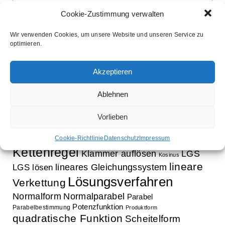
Cookie-Zustimmung verwalten
Wir verwenden Cookies, um unsere Website und unseren Service zu
optimieren.
Schlagwörter
Aufleitung
Ableitung
Ausklammern
Akzeptieren
Ausmultiplizieren
Bestimmung Normalparabel
binomische Formeln
Ablehnen
Bruchrechnung
Faktorisieren
Exponentialfunktion
Exponentialgleichung
Funktion
Vorlieben
Gleichung
Faktorregel
Funktionsbestimmung
innere Funktion
Gleichungssystem
Cookie-Richtlinie
Datenschutz
Impressum
Kettenregel
Klammer auflösen
LGS
Kosinus
lineare
lineares Gleichungssystem
LGS lösen
Lösungsverfahren
Verkettung
Normalform
Normalparabel
Parabel
Potenzfunktion
Parabelbestimmung
Produktform
quadratische Funktion
Scheitelform