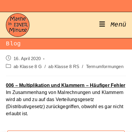
Zum
Inhalt
springen
Menü
Blog
Beitrag
16. April 2020
veröffentlicht:
Beitrags-
ab Klasse 8 G
/
ab Klasse 8 RS
/
Termumformungen
Kategorie:
006 – Multiplikation und Klammern – Häufiger Fehler
Im Zusammenhang von Malrechnungen und Klammern
wird ab und zu auf das Verteilungsgesetz
(Distributivgesetz) zurückgegriffen, obwohl es gar nicht
erlaubt ist.