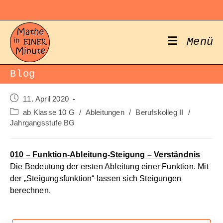
Zum
Inhalt
springen
Menü
Blog
Beitrag
11. April 2020
veröffentlicht:
Beitrags-
ab Klasse 10 G
/
Ableitungen
/
Berufskolleg II
/
Kategorie:
Jahrgangsstufe BG
010 – Funktion-Ableitung-Steigung – Verständnis
Die Bedeutung der ersten Ableitung einer Funktion. Mit
der „Steigungsfunktion“ lassen sich Steigungen
berechnen.