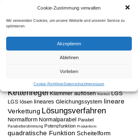
Cookie-Zustimmung verwalten
Wir verwenden Cookies, um unsere Website und unseren Service zu
optimieren.
Schlagwörter
Aufleitung
Ableitung
Ausklammern
Akzeptieren
Ausmultiplizieren
Bestimmung Normalparabel
binomische Formeln
Bruchrechnung
Ablehnen
Faktorisieren
Exponentialfunktion
Exponentialgleichung
Funktion
Vorlieben
Gleichung
Faktorregel
Funktionsbestimmung
innere Funktion
Gleichungssystem
Cookie-Richtlinie
Datenschutz
Impressum
Kettenregel
Klammer auflösen
LGS
Kosinus
lineare
lineares Gleichungssystem
LGS lösen
Lösungsverfahren
Verkettung
Normalform
Normalparabel
Parabel
Potenzfunktion
Parabelbestimmung
Produktform
quadratische Funktion
Scheitelform