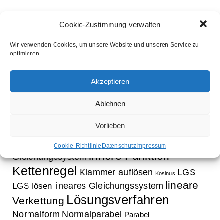
Cookie-Zustimmung verwalten
Wir verwenden Cookies, um unsere Website und unseren Service zu
optimieren.
Schlagwörter
Akzeptieren
Aufleitung
Ableitung
Ausklammern
Ausmultiplizieren
Bestimmung Normalparabel
Ablehnen
binomische Formeln
Bruchrechnung
Faktorisieren
Vorlieben
Exponentialfunktion
Exponentialgleichung
Funktion
Gleichung
Faktorregel
Funktionsbestimmung
Cookie-Richtlinie
Datenschutz
Impressum
innere Funktion
Gleichungssystem
Kettenregel
Klammer auflösen
LGS
Kosinus
lineare
lineares Gleichungssystem
LGS lösen
Lösungsverfahren
Verkettung
Normalform
Normalparabel
Parabel