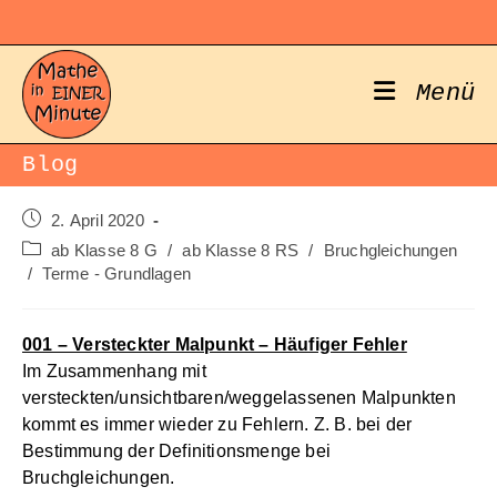
Zum
Inhalt
springen
Menü
Blog
Beitrag
2. April 2020
veröffentlicht:
Beitrags-
ab Klasse 8 G
/
ab Klasse 8 RS
/
Bruchgleichungen
Kategorie:
/
Terme - Grundlagen
001 – Versteckter Malpunkt – Häufiger Fehler
Im Zusammenhang mit
versteckten/unsichtbaren/weggelassenen Malpunkten
kommt es immer wieder zu Fehlern. Z. B. bei der
Bestimmung der Definitionsmenge bei
Bruchgleichungen.